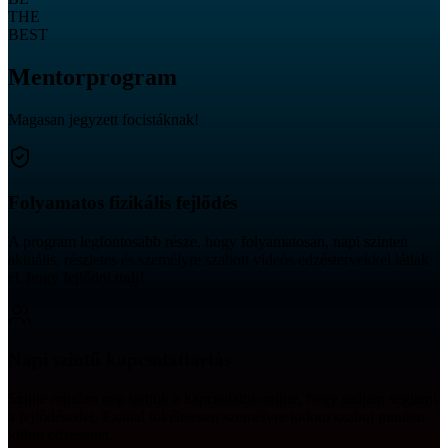
THE
BEST
Mentorprogram
Magasan jegyzett focistáknak!
Folyamatos fizikális fejlődés
A program legfontosabb része, hogy folyamatosan, napi szinten
aktuális, részletes és személyre szabott videós edzéstervekkel látlak
el, hogy fejlődni tudj!
Napi szintű kapcsolattartás
Szinte minden nap tartjuk a kapcsolatot online, hogy tudjam segíteni
a fejlődésedet. Ezáltal tökéletesen személyre tudom szabni minden
külön edzésedet.