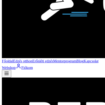
Főoldal
Edzés otthon
Erőnléti edzés
Mentorprogram
Blog
Kapcsolat
Webshop
Fiókom