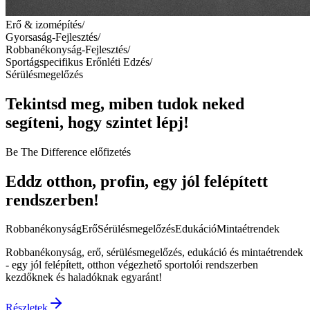
Erő & izomépítés
/
Gyorsaság-Fejlesztés
/
Robbanékonyság-Fejlesztés
/
Sportágspecifikus Erőnléti Edzés
/
Sérülésmegelőzés
Tekintsd meg, miben tudok neked
segíteni, hogy
szintet lépj!
Be The Difference előfizetés
Eddz otthon, profin, egy jól felépített
rendszerben!
Robbanékonyság
Erő
Sérülésmegelőzés
Edukáció
Mintaétrendek
Robbanékonyság, erő, sérülésmegelőzés, edukáció és mintaétrendek
- egy jól felépített, otthon végezhető sportolói rendszerben
kezdőknek és haladóknak egyaránt!
Részletek