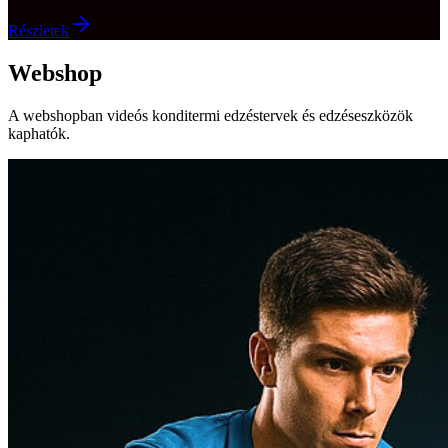
Részletek
Webshop
A webshopban videós konditermi edzéstervek és edzéseszközök
kaphatók.