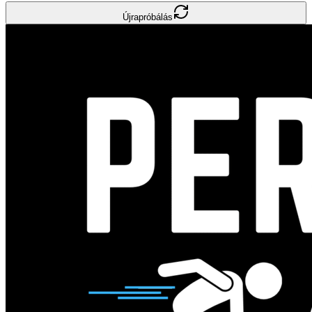
Újrapróbálás