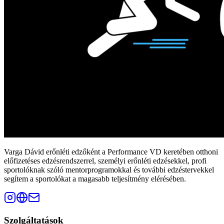
Varga Dávid erőnléti edzőként a Performance VD keretében otthoni
előfizetéses edzésrendszerrel, személyi erőnléti edzésekkel, profi
sportolóknak szóló mentorprogramokkal és további edzéstervekkel
segítem a sportolókat a magasabb teljesítmény elérésében.
Szolgáltatások