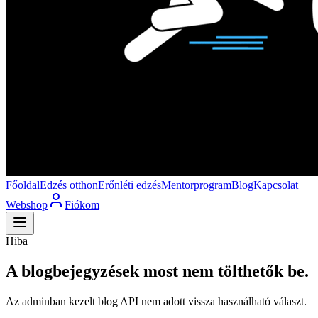
Főoldal
Edzés otthon
Erőnléti edzés
Mentorprogram
Blog
Kapcsolat
Webshop
Fiókom
Hiba
A blogbejegyzések most nem tölthetők be.
Az adminban kezelt blog API nem adott vissza használható választ.