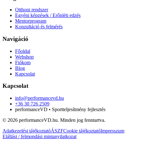
Otthoni rendszer
Egyéni képzések / Erőnléti edzés
Mentorprogram
Konzultáció és felmérés
Navigáció
Főoldal
Webshop
Fiókom
Blog
Kapcsolat
Kapcsolat
info@performancevd.hu
+36 30 726 2509
performanceVD • Sportteljesítmény fejlesztés
© 2026 performanceVD.hu. Minden jog fenntartva.
Adatkezelési tájékoztató
ÁSZF
Cookie tájékoztató
Impresszum
Elállási / felmondási mintanyilatkozat