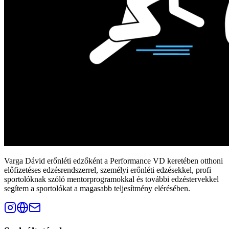
Varga Dávid erőnléti edzőként a Performance VD keretében otthoni
előfizetéses edzésrendszerrel, személyi erőnléti edzésekkel, profi
sportolóknak szóló mentorprogramokkal és további edzéstervekkel
segítem a sportolókat a magasabb teljesítmény elérésében.