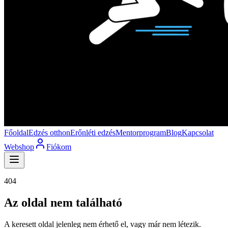
Főoldal
Edzés otthon
Erőnléti edzés
Mentorprogram
Blog
Kapcsolat
Webshop
Fiókom
404
Az oldal nem található
A keresett oldal jelenleg nem érhető el, vagy már nem létezik.