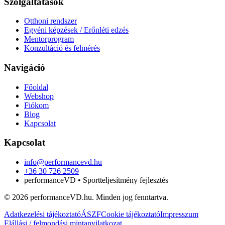
Szolgáltatások
Otthoni rendszer
Egyéni képzések / Erőnléti edzés
Mentorprogram
Konzultáció és felmérés
Navigáció
Főoldal
Webshop
Fiókom
Blog
Kapcsolat
Kapcsolat
info@performancevd.hu
+36 30 726 2509
performanceVD • Sportteljesítmény fejlesztés
© 2026 performanceVD.hu. Minden jog fenntartva.
Adatkezelési tájékoztató
ÁSZF
Cookie tájékoztató
Impresszum
Elállási / felmondási mintanyilatkozat